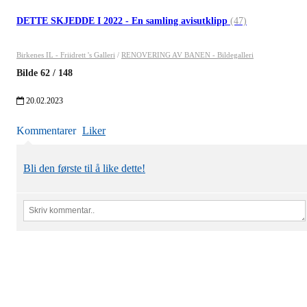
DETTE SKJEDDE I 2022 - En samling avisutklipp
(47)
Birkenes IL - Friidrett 's Galleri
/
RENOVERING AV BANEN - Bildegalleri
Bilde
62
/
148
20.02.2023
Kommentarer
Liker
Bli den første til å like dette!