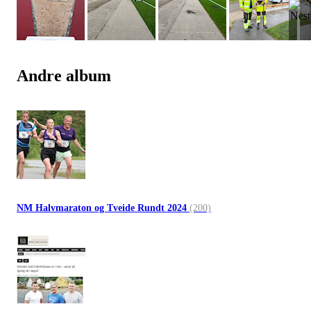
Andre album
NM Halvmaraton og Tveide Rundt 2024
(200)