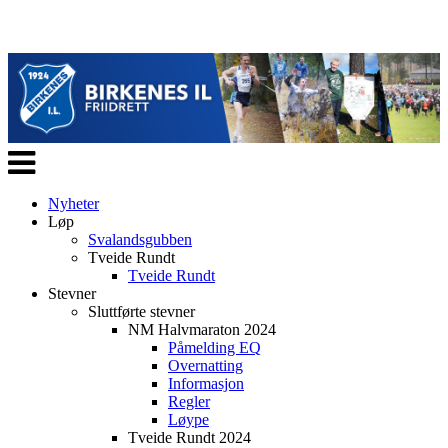
Veksle
navigasjon
Nyheter
Løp
Svalandsgubben
Tveide Rundt
Tveide Rundt
Stevner
Sluttførte stevner
NM Halvmaraton 2024
Påmelding EQ
Overnatting
Informasjon
Regler
Løype
Tveide Rundt 2024