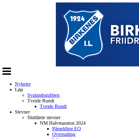
Veksle
navigasjon
Nyheter
Løp
Svalandsgubben
Tveide Rundt
Tveide Rundt
Stevner
Sluttførte stevner
NM Halvmaraton 2024
Påmelding EQ
Overnatting