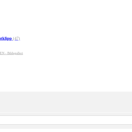
utklipp
(47)
- Bildegalleri