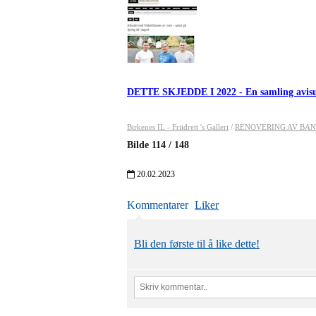
DETTE SKJEDDE I 2022 - En samling avis
Birkenes IL - Friidrett 's Galleri
/
RENOVERING AV BANEN 
Bilde
114
/
148
20.02.2023
Kommentarer
Liker
Bli den første til å like dette!