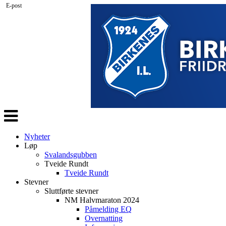
E-post
Veksle
navigasjon
Nyheter
Løp
Svalandsgubben
Tveide Rundt
Tveide Rundt
Stevner
Sluttførte stevner
NM Halvmaraton 2024
Påmelding EQ
Overnatting