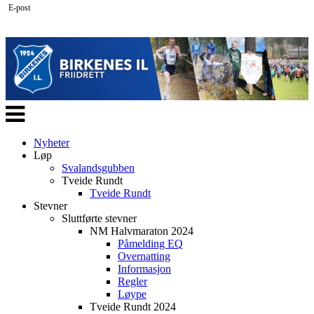
E-post
Veksle
navigasjon
Nyheter
Løp
Svalandsgubben
Tveide Rundt
Tveide Rundt
Stevner
Sluttførte stevner
NM Halvmaraton 2024
Påmelding EQ
Overnatting
Informasjon
Regler
Løype
Tveide Rundt 2024