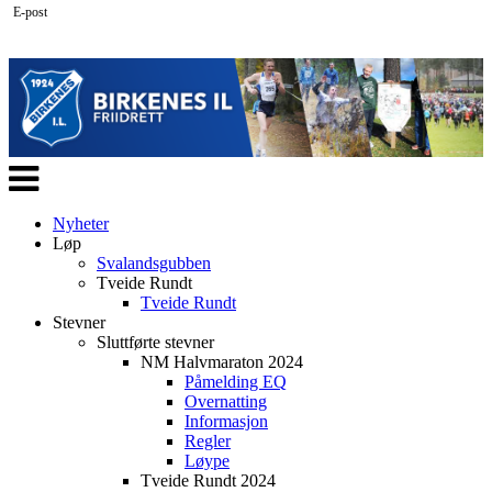
E-post
Veksle
navigasjon
Nyheter
Løp
Svalandsgubben
Tveide Rundt
Tveide Rundt
Stevner
Sluttførte stevner
NM Halvmaraton 2024
Påmelding EQ
Overnatting
Informasjon
Regler
Løype
Tveide Rundt 2024