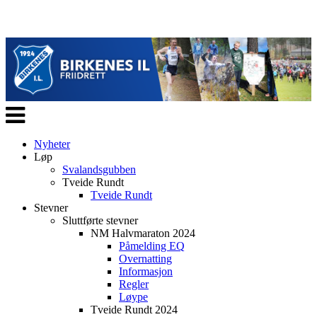
Veksle
navigasjon
Nyheter
Løp
Svalandsgubben
Tveide Rundt
Tveide Rundt
Stevner
Sluttførte stevner
NM Halvmaraton 2024
Påmelding EQ
Overnatting
Informasjon
Regler
Løype
Tveide Rundt 2024