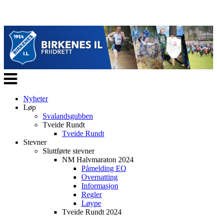
Veksle
navigasjon
Nyheter
Løp
Svalandsgubben
Tveide Rundt
Tveide Rundt
Stevner
Sluttførte stevner
NM Halvmaraton 2024
Påmelding EQ
Overnatting
Informasjon
Regler
Løype
Tveide Rundt 2024