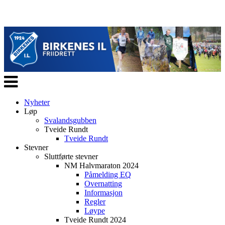
Veksle
navigasjon
Nyheter
Løp
Svalandsgubben
Tveide Rundt
Tveide Rundt
Stevner
Sluttførte stevner
NM Halvmaraton 2024
Påmelding EQ
Overnatting
Informasjon
Regler
Løype
Tveide Rundt 2024