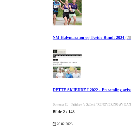
NM Halvmaraton og Tveide Rundt 2024
(20
DETTE SKJEDDE I 2022 - En samling avis
Birkenes IL - Friidrett 's Galleri
/
RENOVERING AV BANEN 
Bilde
2
/
148
20.02.2023