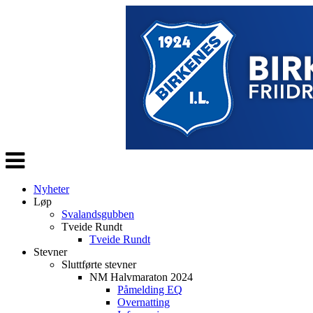
Veksle
navigasjon
Nyheter
Løp
Svalandsgubben
Tveide Rundt
Tveide Rundt
Stevner
Sluttførte stevner
NM Halvmaraton 2024
Påmelding EQ
Overnatting