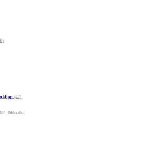
0)
utklipp
(47)
- Bildegalleri