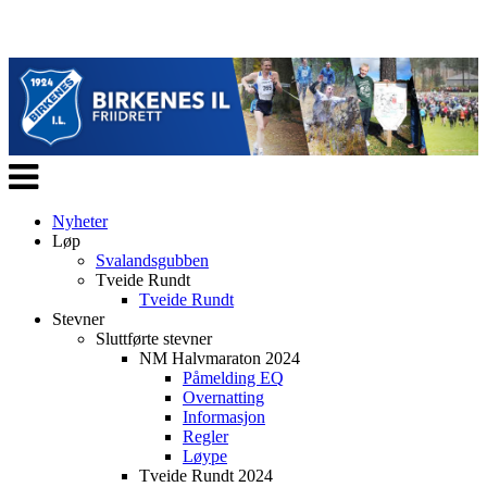
Veksle
navigasjon
Nyheter
Løp
Svalandsgubben
Tveide Rundt
Tveide Rundt
Stevner
Sluttførte stevner
NM Halvmaraton 2024
Påmelding EQ
Overnatting
Informasjon
Regler
Løype
Tveide Rundt 2024