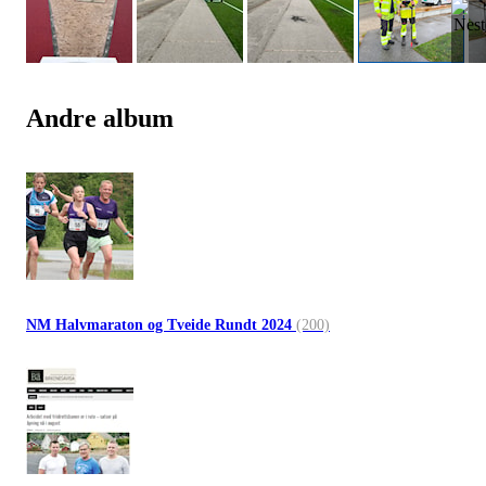
Andre album
NM Halvmaraton og Tveide Rundt 2024
(200)