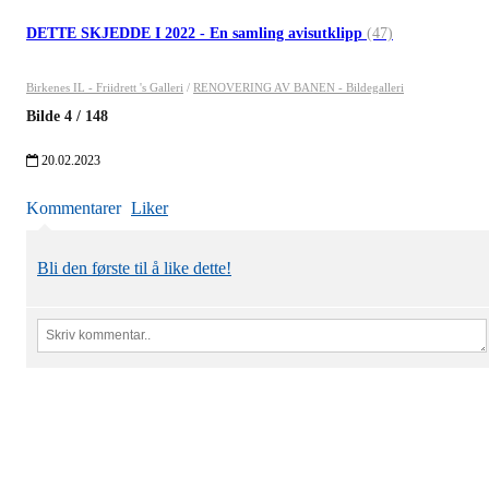
DETTE SKJEDDE I 2022 - En samling avisutklipp
(47)
Birkenes IL - Friidrett 's Galleri
/
RENOVERING AV BANEN - Bildegalleri
Bilde
4
/
148
20.02.2023
Kommentarer
Liker
Bli den første til å like dette!