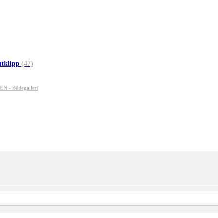
utklipp
(47)
- Bildegalleri