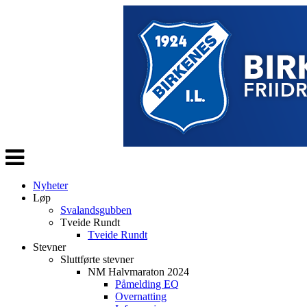
Veksle
navigasjon
Nyheter
Løp
Svalandsgubben
Tveide Rundt
Tveide Rundt
Stevner
Sluttførte stevner
NM Halvmaraton 2024
Påmelding EQ
Overnatting