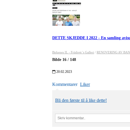
DETTE SKJEDDE I 2022 - En samling avis
Birkenes IL - Friidrett 's Galleri
/
RENOVERING AV BANEN 
Bilde
16
/
148
20.02.2023
Kommentarer
Liker
Bli den første til å like dette!