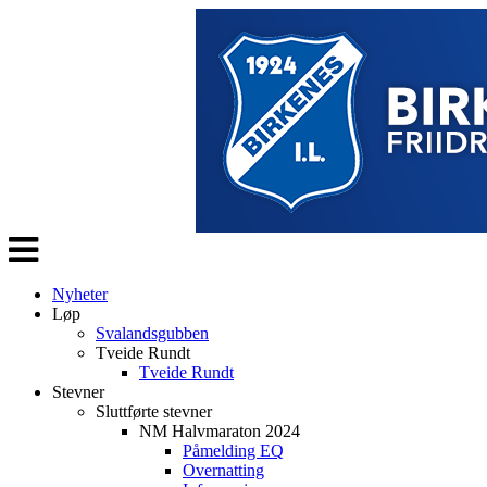
Veksle
navigasjon
Nyheter
Løp
Svalandsgubben
Tveide Rundt
Tveide Rundt
Stevner
Sluttførte stevner
NM Halvmaraton 2024
Påmelding EQ
Overnatting