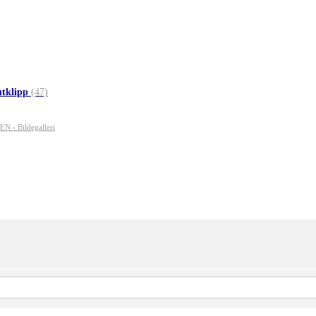
utklipp
(47)
- Bildegalleri