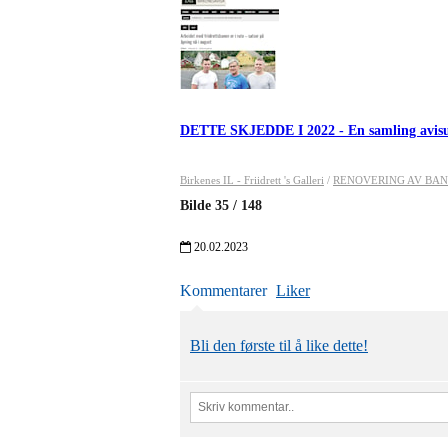
DETTE SKJEDDE I 2022 - En samling avis
Birkenes IL - Friidrett 's Galleri
/
RENOVERING AV BANEN 
Bilde
35
/
148
20.02.2023
Kommentarer
Liker
Bli den første til å like dette!