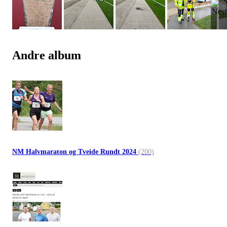
Andre album
NM Halvmaraton og Tveide Rundt 2024
(200)