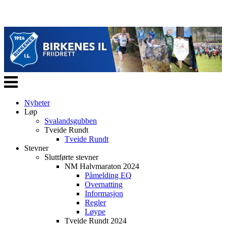
Veksle
navigasjon
Nyheter
Løp
Svalandsgubben
Tveide Rundt
Tveide Rundt
Stevner
Sluttførte stevner
NM Halvmaraton 2024
Påmelding EQ
Overnatting
Informasjon
Regler
Løype
Tveide Rundt 2024