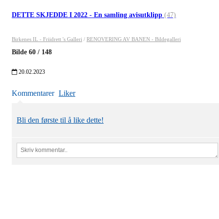
DETTE SKJEDDE I 2022 - En samling avisutklipp
(47)
Birkenes IL - Friidrett 's Galleri
/
RENOVERING AV BANEN - Bildegalleri
Bilde
60
/
148
20.02.2023
Kommentarer
Liker
Bli den første til å like dette!