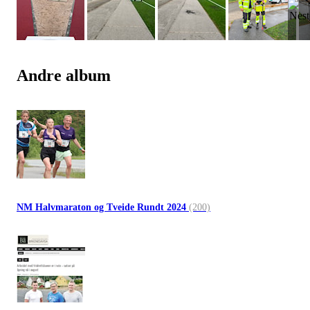
Andre album
NM Halvmaraton og Tveide Rundt 2024
(200)