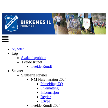
Veksle
navigasjon
Nyheter
Løp
Svalandsgubben
Tveide Rundt
Tveide Rundt
Stevner
Sluttførte stevner
NM Halvmaraton 2024
Påmelding EQ
Overnatting
Informasjon
Regler
Løype
Tveide Rundt 2024