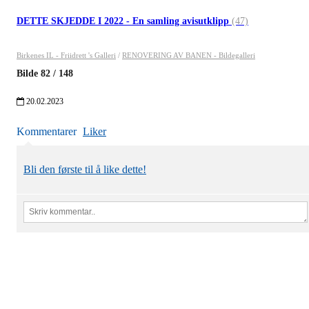
DETTE SKJEDDE I 2022 - En samling avisutklipp
(47)
Birkenes IL - Friidrett 's Galleri
/
RENOVERING AV BANEN - Bildegalleri
Bilde
82
/
148
20.02.2023
Kommentarer
Liker
Bli den første til å like dette!