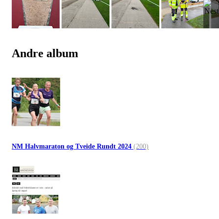
Andre album
NM Halvmaraton og Tveide Rundt 2024
(200)