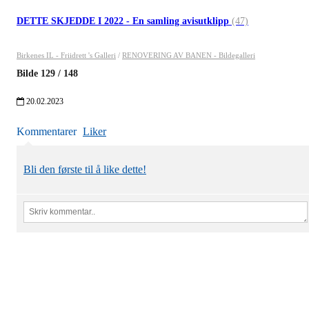
DETTE SKJEDDE I 2022 - En samling avisutklipp
(47)
Birkenes IL - Friidrett 's Galleri
/
RENOVERING AV BANEN - Bildegalleri
Bilde
129
/
148
20.02.2023
Kommentarer
Liker
Bli den første til å like dette!