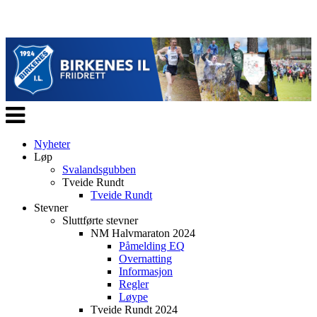
Veksle
navigasjon
Nyheter
Løp
Svalandsgubben
Tveide Rundt
Tveide Rundt
Stevner
Sluttførte stevner
NM Halvmaraton 2024
Påmelding EQ
Overnatting
Informasjon
Regler
Løype
Tveide Rundt 2024