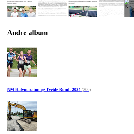
Andre album
NM Halvmaraton og Tveide Rundt 2024
(200)