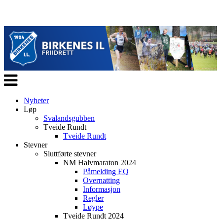
Veksle
navigasjon
Nyheter
Løp
Svalandsgubben
Tveide Rundt
Tveide Rundt
Stevner
Sluttførte stevner
NM Halvmaraton 2024
Påmelding EQ
Overnatting
Informasjon
Regler
Løype
Tveide Rundt 2024