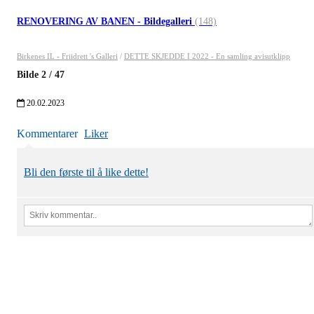
RENOVERING AV BANEN - Bildegalleri
(148)
Birkenes IL - Friidrett 's Galleri
/
DETTE SKJEDDE I 2022 - En samling avisutklipp
Bilde
2
/
47
20.02.2023
Kommentarer
Liker
Bli den første til å like dette!