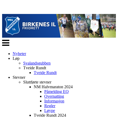
Veksle
navigasjon
Nyheter
Løp
Svalandsgubben
Tveide Rundt
Tveide Rundt
Stevner
Sluttførte stevner
NM Halvmaraton 2024
Påmelding EQ
Overnatting
Informasjon
Regler
Løype
Tveide Rundt 2024