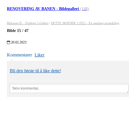
RENOVERING AV BANEN - Bildegalleri
(148)
Birkenes IL - Friidrett 's Galleri
/
DETTE SKJEDDE I 2022 - En samling avisutklipp
Bilde
15
/
47
20.02.2023
Kommentarer
Liker
Bli den første til å like dette!