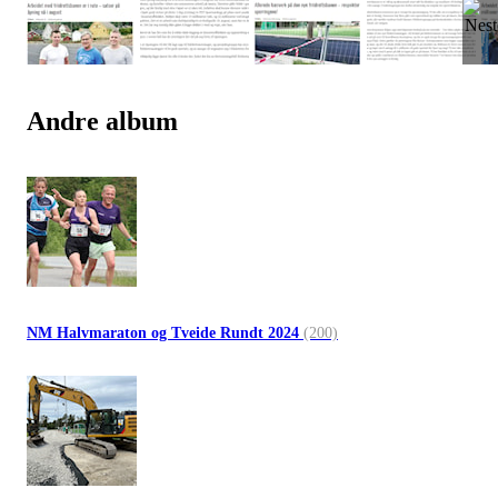
Andre album
NM Halvmaraton og Tveide Rundt 2024
(200)