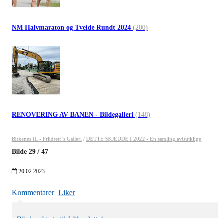
NM Halvmaraton og Tveide Rundt 2024
(200)
RENOVERING AV BANEN - Bildegalleri
(148)
Birkenes IL - Friidrett 's Galleri
/
DETTE SKJEDDE I 2022 - En samling avisutklipp
Bilde
29
/
47
20.02.2023
Kommentarer
Liker