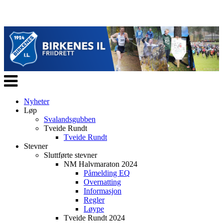
Veksle
navigasjon
Nyheter
Løp
Svalandsgubben
Tveide Rundt
Tveide Rundt
Stevner
Sluttførte stevner
NM Halvmaraton 2024
Påmelding EQ
Overnatting
Informasjon
Regler
Løype
Tveide Rundt 2024