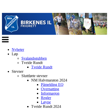
Veksle
navigasjon
Nyheter
Løp
Svalandsgubben
Tveide Rundt
Tveide Rundt
Stevner
Sluttførte stevner
NM Halvmaraton 2024
Påmelding EQ
Overnatting
Informasjon
Regler
Løype
Tveide Rundt 2024