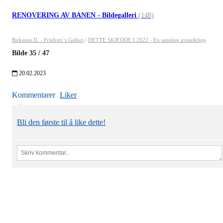
RENOVERING AV BANEN - Bildegalleri
(148)
Birkenes IL - Friidrett 's Galleri
/
DETTE SKJEDDE I 2022 - En samling avisutklipp
Bilde
35
/
47
20.02.2023
Kommentarer
Liker
Bli den første til å like dette!