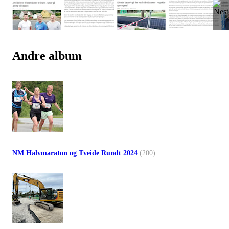
Andre album
NM Halvmaraton og Tveide Rundt 2024
(200)