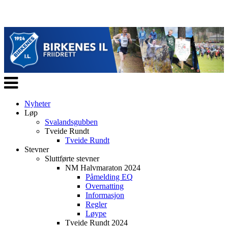
Veksle
navigasjon
Nyheter
Løp
Svalandsgubben
Tveide Rundt
Tveide Rundt
Stevner
Sluttførte stevner
NM Halvmaraton 2024
Påmelding EQ
Overnatting
Informasjon
Regler
Løype
Tveide Rundt 2024