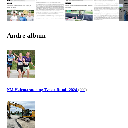
Andre album
NM Halvmaraton og Tveide Rundt 2024
(200)