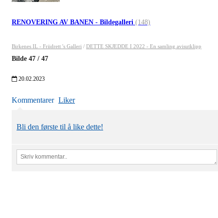
RENOVERING AV BANEN - Bildegalleri
(148)
Birkenes IL - Friidrett 's Galleri
/
DETTE SKJEDDE I 2022 - En samling avisutklipp
Bilde
47
/
47
20.02.2023
Kommentarer
Liker
Bli den første til å like dette!