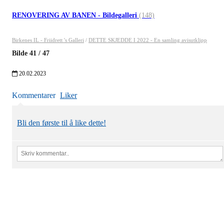
RENOVERING AV BANEN - Bildegalleri
(148)
Birkenes IL - Friidrett 's Galleri
/
DETTE SKJEDDE I 2022 - En samling avisutklipp
Bilde
41
/
47
20.02.2023
Kommentarer
Liker
Bli den første til å like dette!