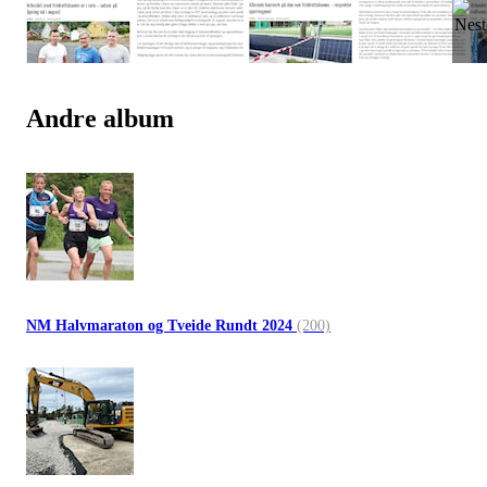
Andre album
NM Halvmaraton og Tveide Rundt 2024
(200)