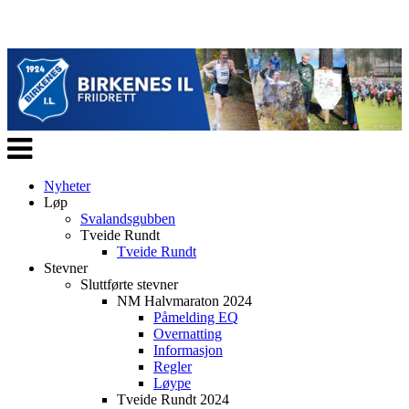
Veksle
navigasjon
Nyheter
Løp
Svalandsgubben
Tveide Rundt
Tveide Rundt
Stevner
Sluttførte stevner
NM Halvmaraton 2024
Påmelding EQ
Overnatting
Informasjon
Regler
Løype
Tveide Rundt 2024