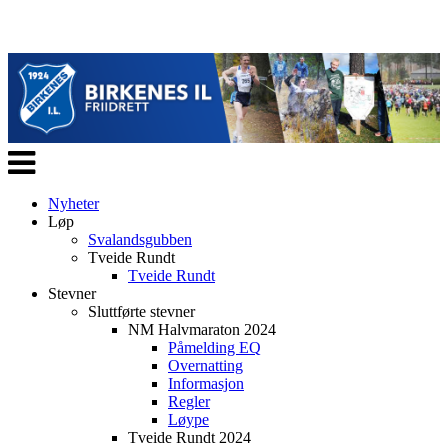
Veksle
navigasjon
Nyheter
Løp
Svalandsgubben
Tveide Rundt
Tveide Rundt
Stevner
Sluttførte stevner
NM Halvmaraton 2024
Påmelding EQ
Overnatting
Informasjon
Regler
Løype
Tveide Rundt 2024