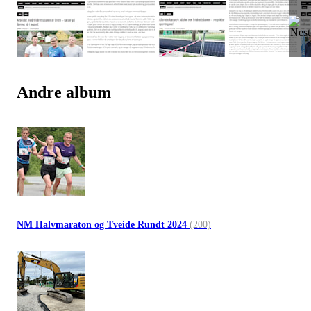
Andre album
NM Halvmaraton og Tveide Rundt 2024
(200)