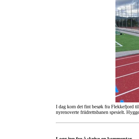
I dag kom det fint besøk fra Flekkefjord ti
nyrenoverte friidrettsbanen spesielt. Hygge
Logg inn for å skrive en kommentar.