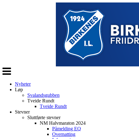
Veksle
navigasjon
Nyheter
Løp
Svalandsgubben
Tveide Rundt
Tveide Rundt
Stevner
Sluttførte stevner
NM Halvmaraton 2024
Påmelding EQ
Overnatting