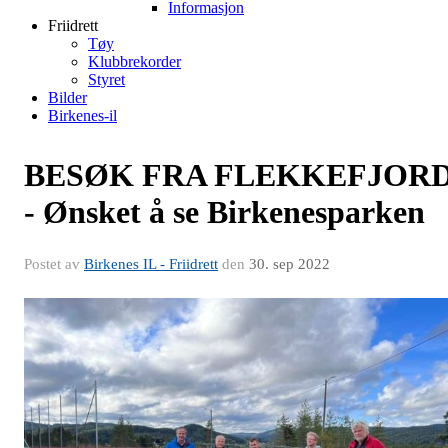
Informasjon
Friidrett
Tøy
Klubbrekorder
Styret
Bilder
Birkenes-il
BESØK FRA FLEKKEFJOR
- Ønsket å se Birkenesparken
Postet av
Birkenes IL - Friidrett
den
30. sep 2022