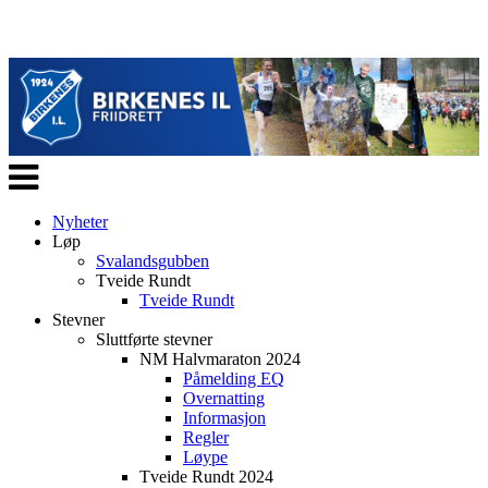
Veksle
navigasjon
Nyheter
Løp
Svalandsgubben
Tveide Rundt
Tveide Rundt
Stevner
Sluttførte stevner
NM Halvmaraton 2024
Påmelding EQ
Overnatting
Informasjon
Regler
Løype
Tveide Rundt 2024