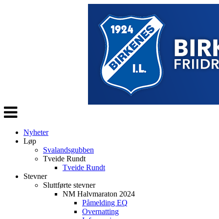
Veksle
navigasjon
Nyheter
Løp
Svalandsgubben
Tveide Rundt
Tveide Rundt
Stevner
Sluttførte stevner
NM Halvmaraton 2024
Påmelding EQ
Overnatting