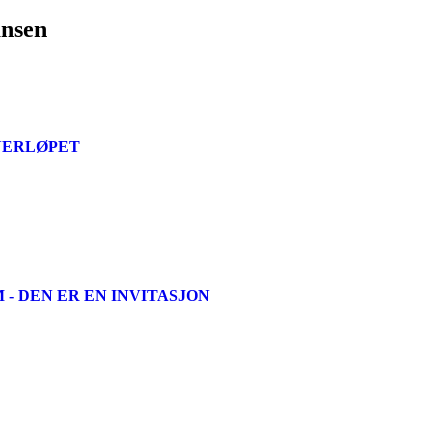
ansen
INERLØPET
- DEN ER EN INVITASJON