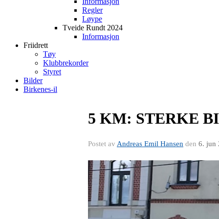
Informasjon
Regler
Løype
Tveide Rundt 2024
Informasjon
Friidrett
Tøy
Klubbrekorder
Styret
Bilder
Birkenes-il
5 KM: STERKE B
Postet av
Andreas Emil Hansen
den
6. jun